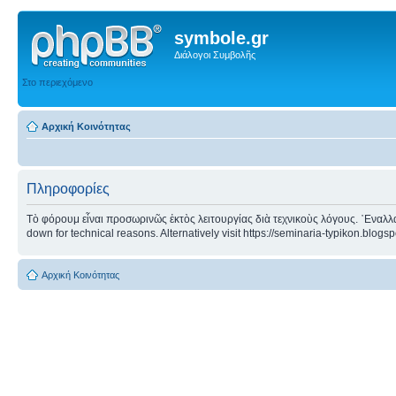
symbole.gr
Διάλογοι Συμβολῆς
Στο περιεχόμενο
Αρχική Κοινότητας
Πληροφορίες
Τὸ φόρουμ εἶναι προσωρινῶς ἐκτὸς λειτουργίας διὰ τεχνικοὺς λόγους. ᾿Εναλλα
down for technical reasons. Alternatively visit https://seminaria-typikon.blogs
Αρχική Κοινότητας