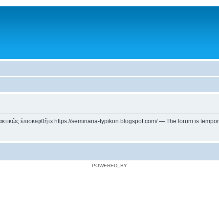
ικῶς ἐπισκεφθῆτε https://seminaria-typikon.blogspot.com/ — The forum is temporarily
POWERED_BY