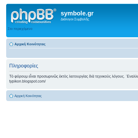
symbole.gr
Διάλογοι Συμβολῆς
Στο περιεχόμενο
Αρχική Κοινότητας
Πληροφορίες
Τὸ φόρουμ εἶναι προσωρινῶς ἐκτὸς λειτουργίας διὰ τεχνικοὺς λόγους. ᾿Εναλλακτ
typikon.blogspot.com/
Αρχική Κοινότητας