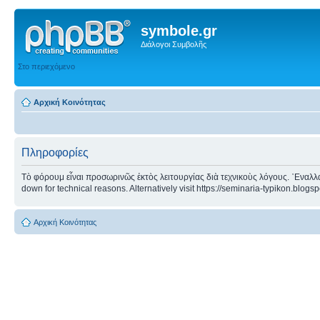
symbole.gr
Διάλογοι Συμβολῆς
Στο περιεχόμενο
Αρχική Κοινότητας
Πληροφορίες
Τὸ φόρουμ εἶναι προσωρινῶς ἐκτὸς λειτουργίας διὰ τεχνικοὺς λόγους. ᾿Εναλλα
down for technical reasons. Alternatively visit https://seminaria-typikon.blogs
Αρχική Κοινότητας