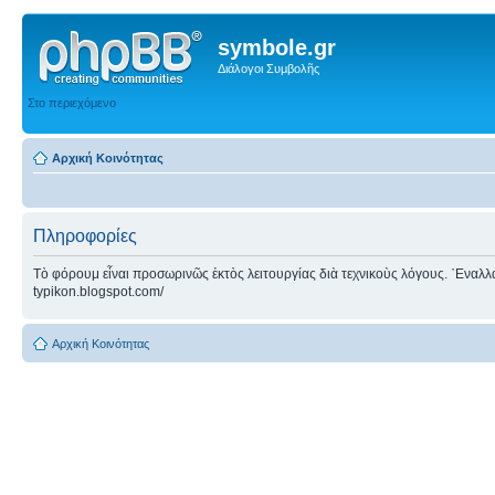
symbole.gr
Διάλογοι Συμβολῆς
Στο περιεχόμενο
Αρχική Κοινότητας
Πληροφορίες
Τὸ φόρουμ εἶναι προσωρινῶς ἐκτὸς λειτουργίας διὰ τεχνικοὺς λόγους. ᾿Εναλλακτ
typikon.blogspot.com/
Αρχική Κοινότητας