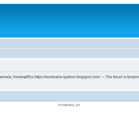
ικῶς ἐπισκεφθῆτε https://seminaria-typikon.blogspot.com/ — The forum is temporarily
POWERED_BY