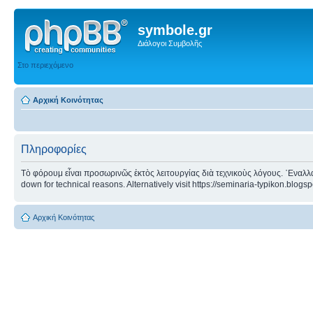
symbole.gr
Διάλογοι Συμβολῆς
Στο περιεχόμενο
Αρχική Κοινότητας
Πληροφορίες
Τὸ φόρουμ εἶναι προσωρινῶς ἐκτὸς λειτουργίας διὰ τεχνικοὺς λόγους. ᾿Εναλλα
down for technical reasons. Alternatively visit https://seminaria-typikon.blogs
Αρχική Κοινότητας