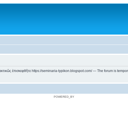
ικῶς ἐπισκεφθῆτε https://seminaria-typikon.blogspot.com/ — The forum is temporarily
POWERED_BY