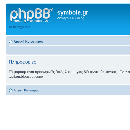
symbole.gr
Διάλογοι Συμβολῆς
Στο περιεχόμενο
Αρχική Κοινότητας
Πληροφορίες
Τὸ φόρουμ εἶναι προσωρινῶς ἐκτὸς λειτουργίας διὰ τεχνικοὺς λόγους. ᾿Εναλλακτ
typikon.blogspot.com/
Αρχική Κοινότητας