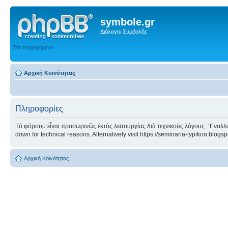
symbole.gr
Διάλογοι Συμβολῆς
Στο περιεχόμενο
Αρχική Κοινότητας
Πληροφορίες
Τὸ φόρουμ εἶναι προσωρινῶς ἐκτὸς λειτουργίας διὰ τεχνικοὺς λόγους. ᾿Εναλλα
down for technical reasons. Alternatively visit https://seminaria-typikon.blogs
Αρχική Κοινότητας