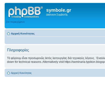
symbole.gr
Διάλογοι Συμβολῆς
Στο περιεχόμενο
Αρχική Κοινότητας
Πληροφορίες
Τὸ φόρουμ εἶναι προσωρινῶς ἐκτὸς λειτουργίας διὰ τεχνικοὺς λόγους. ᾿Εναλλα
down for technical reasons. Alternatively visit https://seminaria-typikon.blogs
Αρχική Κοινότητας