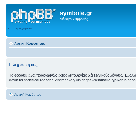
symbole.gr
Διάλογοι Συμβολῆς
Στο περιεχόμενο
Αρχική Κοινότητας
Πληροφορίες
Τὸ φόρουμ εἶναι προσωρινῶς ἐκτὸς λειτουργίας διὰ τεχνικοὺς λόγους. ᾿Εναλλα
down for technical reasons. Alternatively visit https://seminaria-typikon.blogs
Αρχική Κοινότητας