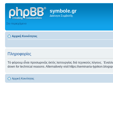
symbole.gr
Διάλογοι Συμβολῆς
Στο περιεχόμενο
Αρχική Κοινότητας
Πληροφορίες
Τὸ φόρουμ εἶναι προσωρινῶς ἐκτὸς λειτουργίας διὰ τεχνικοὺς λόγους. ᾿Εναλλα
down for technical reasons. Alternatively visit https://seminaria-typikon.blogs
Αρχική Κοινότητας