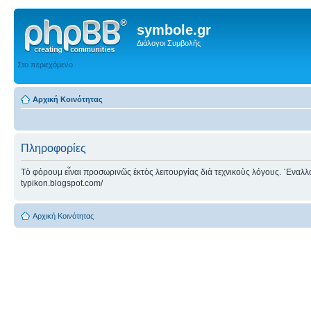
symbole.gr
Διάλογοι Συμβολῆς
Στο περιεχόμενο
Αρχική Κοινότητας
Πληροφορίες
Τὸ φόρουμ εἶναι προσωρινῶς ἐκτὸς λειτουργίας διὰ τεχνικοὺς λόγους. ᾿Εναλλακτ
typikon.blogspot.com/
Αρχική Κοινότητας