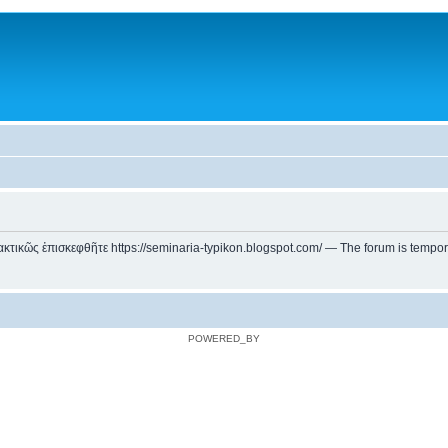
ικῶς ἐπισκεφθῆτε https://seminaria-typikon.blogspot.com/ — The forum is temporarily
POWERED_BY