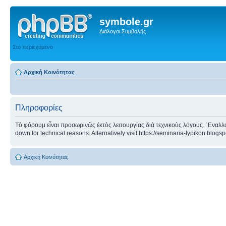
symbole.gr
Διάλογοι Συμβολῆς
Στο περιεχόμενο
Αρχική Κοινότητας
Πληροφορίες
Τὸ φόρουμ εἶναι προσωρινῶς ἐκτὸς λειτουργίας διὰ τεχνικοὺς λόγους. ᾿Εναλλα
down for technical reasons. Alternatively visit https://seminaria-typikon.blogs
Αρχική Κοινότητας