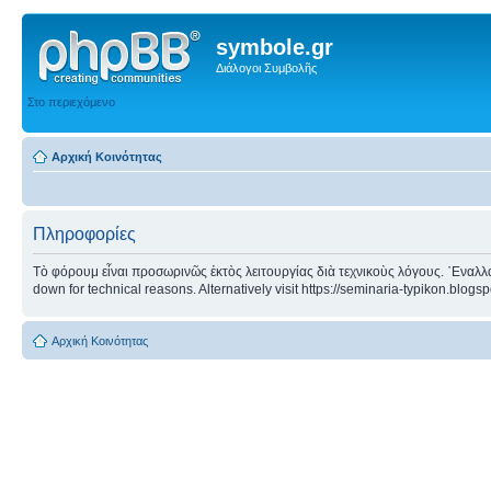
symbole.gr
Διάλογοι Συμβολῆς
Στο περιεχόμενο
Αρχική Κοινότητας
Πληροφορίες
Τὸ φόρουμ εἶναι προσωρινῶς ἐκτὸς λειτουργίας διὰ τεχνικοὺς λόγους. ᾿Εναλλα
down for technical reasons. Alternatively visit https://seminaria-typikon.blogs
Αρχική Κοινότητας