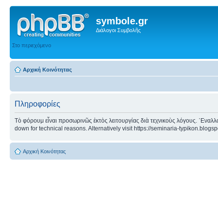
symbole.gr
Διάλογοι Συμβολῆς
Στο περιεχόμενο
Αρχική Κοινότητας
Πληροφορίες
Τὸ φόρουμ εἶναι προσωρινῶς ἐκτὸς λειτουργίας διὰ τεχνικοὺς λόγους. ᾿Εναλλα
down for technical reasons. Alternatively visit https://seminaria-typikon.blogs
Αρχική Κοινότητας