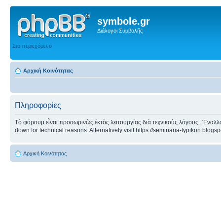
symbole.gr
Διάλογοι Συμβολῆς
Στο περιεχόμενο
Αρχική Κοινότητας
Πληροφορίες
Τὸ φόρουμ εἶναι προσωρινῶς ἐκτὸς λειτουργίας διὰ τεχνικοὺς λόγους. ᾿Εναλλα
down for technical reasons. Alternatively visit https://seminaria-typikon.blogs
Αρχική Κοινότητας