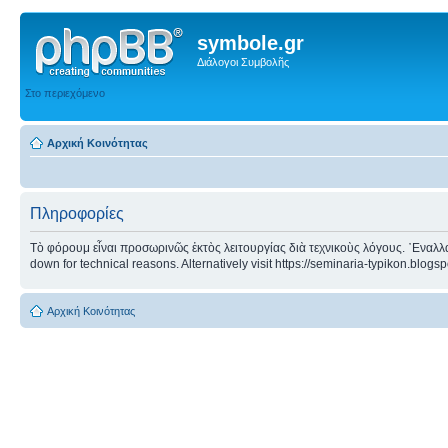
symbole.gr
Διάλογοι Συμβολῆς
Στο περιεχόμενο
Αρχική Κοινότητας
Πληροφορίες
Τὸ φόρουμ εἶναι προσωρινῶς ἐκτὸς λειτουργίας διὰ τεχνικοὺς λόγους. ᾿Εναλλα
down for technical reasons. Alternatively visit https://seminaria-typikon.blogs
Αρχική Κοινότητας