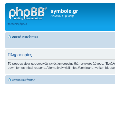
symbole.gr
Διάλογοι Συμβολῆς
Στο περιεχόμενο
Αρχική Κοινότητας
Πληροφορίες
Τὸ φόρουμ εἶναι προσωρινῶς ἐκτὸς λειτουργίας διὰ τεχνικοὺς λόγους. ᾿Εναλλα
down for technical reasons. Alternatively visit https://seminaria-typikon.blogs
Αρχική Κοινότητας