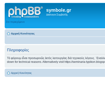
symbole.gr
Διάλογοι Συμβολῆς
Στο περιεχόμενο
Αρχική Κοινότητας
Πληροφορίες
Τὸ φόρουμ εἶναι προσωρινῶς ἐκτὸς λειτουργίας διὰ τεχνικοὺς λόγους. ᾿Εναλλα
down for technical reasons. Alternatively visit https://seminaria-typikon.blogs
Αρχική Κοινότητας