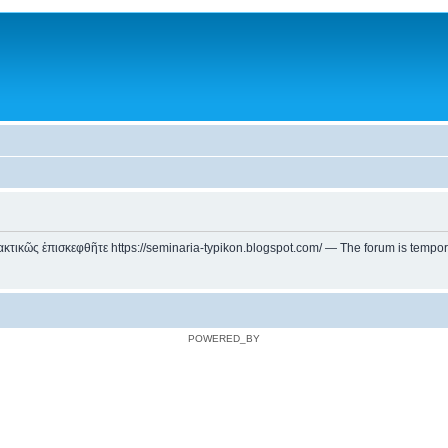
ικῶς ἐπισκεφθῆτε https://seminaria-typikon.blogspot.com/ — The forum is temporarily
POWERED_BY