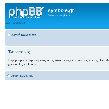
symbole.gr
Διάλογοι Συμβολῆς
Στο περιεχόμενο
Αρχική Κοινότητας
Πληροφορίες
Τὸ φόρουμ εἶναι προσωρινῶς ἐκτὸς λειτουργίας διὰ τεχνικοὺς λόγους. ᾿Εναλλακτ
typikon.blogspot.com/
Αρχική Κοινότητας