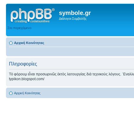
symbole.gr
Διάλογοι Συμβολῆς
Στο περιεχόμενο
Αρχική Κοινότητας
Πληροφορίες
Τὸ φόρουμ εἶναι προσωρινῶς ἐκτὸς λειτουργίας διὰ τεχνικοὺς λόγους. ᾿Εναλλακτ
typikon.blogspot.com/
Αρχική Κοινότητας