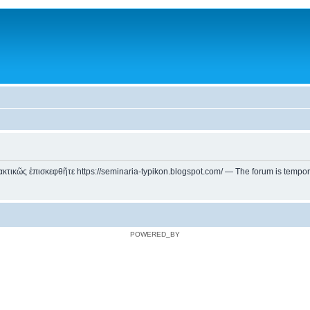
ικῶς ἐπισκεφθῆτε https://seminaria-typikon.blogspot.com/ — The forum is temporarily
POWERED_BY