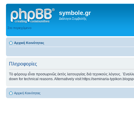
symbole.gr
Διάλογοι Συμβολῆς
Στο περιεχόμενο
Αρχική Κοινότητας
Πληροφορίες
Τὸ φόρουμ εἶναι προσωρινῶς ἐκτὸς λειτουργίας διὰ τεχνικοὺς λόγους. ᾿Εναλλα
down for technical reasons. Alternatively visit https://seminaria-typikon.blogs
Αρχική Κοινότητας