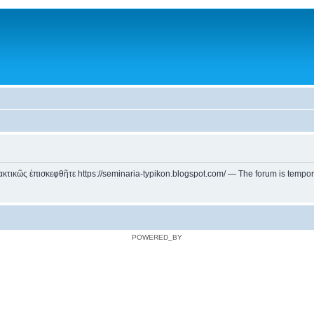
ικῶς ἐπισκεφθῆτε https://seminaria-typikon.blogspot.com/ — The forum is temporarily
POWERED_BY