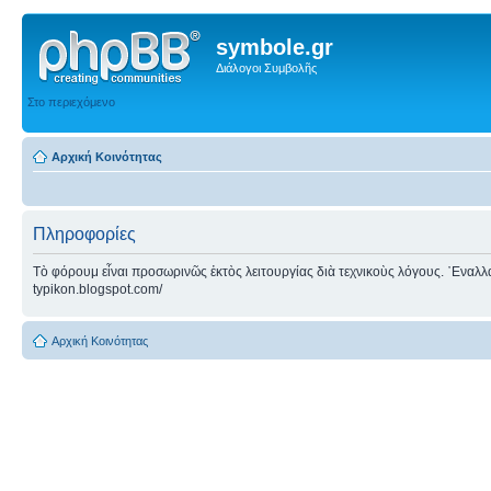
symbole.gr
Διάλογοι Συμβολῆς
Στο περιεχόμενο
Αρχική Κοινότητας
Πληροφορίες
Τὸ φόρουμ εἶναι προσωρινῶς ἐκτὸς λειτουργίας διὰ τεχνικοὺς λόγους. ᾿Εναλλακτ
typikon.blogspot.com/
Αρχική Κοινότητας