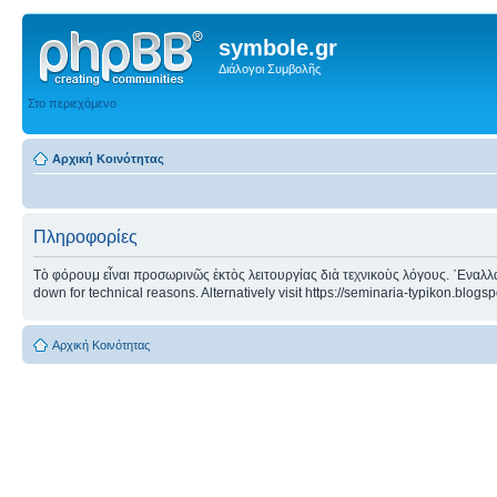
symbole.gr
Διάλογοι Συμβολῆς
Στο περιεχόμενο
Αρχική Κοινότητας
Πληροφορίες
Τὸ φόρουμ εἶναι προσωρινῶς ἐκτὸς λειτουργίας διὰ τεχνικοὺς λόγους. ᾿Εναλλα
down for technical reasons. Alternatively visit https://seminaria-typikon.blogs
Αρχική Κοινότητας