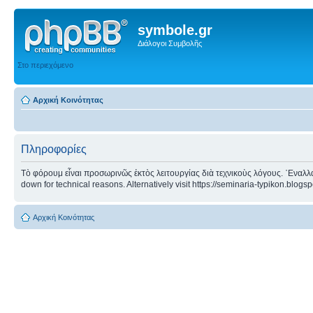
symbole.gr
Διάλογοι Συμβολῆς
Στο περιεχόμενο
Αρχική Κοινότητας
Πληροφορίες
Τὸ φόρουμ εἶναι προσωρινῶς ἐκτὸς λειτουργίας διὰ τεχνικοὺς λόγους. ᾿Εναλλα
down for technical reasons. Alternatively visit https://seminaria-typikon.blogs
Αρχική Κοινότητας