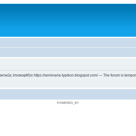
ικῶς ἐπισκεφθῆτε https://seminaria-typikon.blogspot.com/ — The forum is temporarily
POWERED_BY