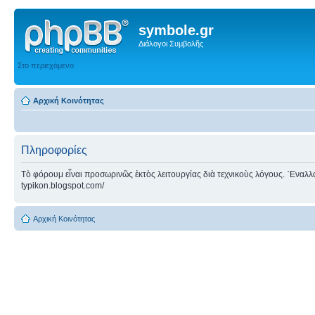
symbole.gr
Διάλογοι Συμβολῆς
Στο περιεχόμενο
Αρχική Κοινότητας
Πληροφορίες
Τὸ φόρουμ εἶναι προσωρινῶς ἐκτὸς λειτουργίας διὰ τεχνικοὺς λόγους. ᾿Εναλλακτ
typikon.blogspot.com/
Αρχική Κοινότητας