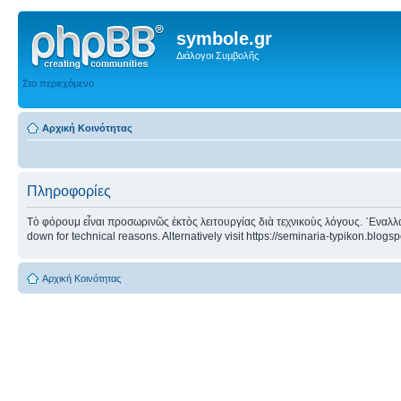
symbole.gr
Διάλογοι Συμβολῆς
Στο περιεχόμενο
Αρχική Κοινότητας
Πληροφορίες
Τὸ φόρουμ εἶναι προσωρινῶς ἐκτὸς λειτουργίας διὰ τεχνικοὺς λόγους. ᾿Εναλλα
down for technical reasons. Alternatively visit https://seminaria-typikon.blogs
Αρχική Κοινότητας