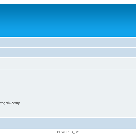
 της σύνδεσης
POWERED_BY