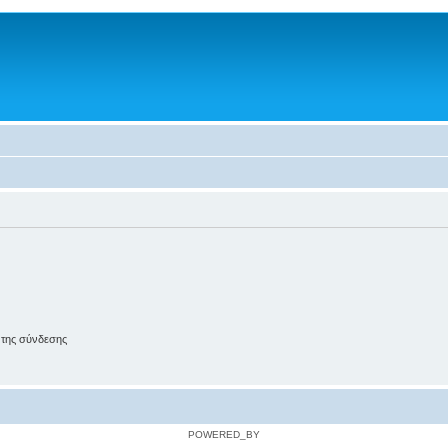
 της σύνδεσης
POWERED_BY