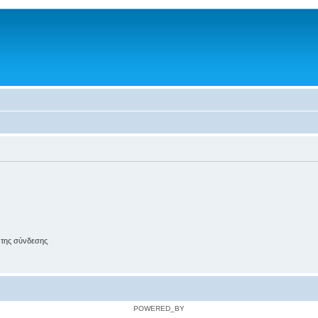
 της σύνδεσης
POWERED_BY