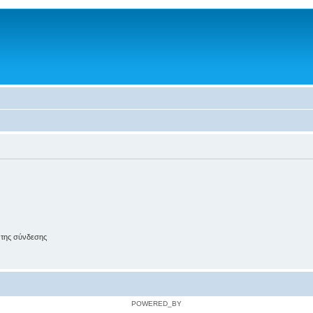
 της σύνδεσης
POWERED_BY