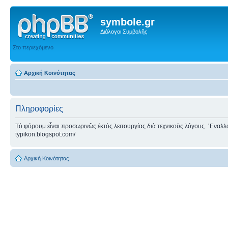
symbole.gr
Διάλογοι Συμβολῆς
Στο περιεχόμενο
Αρχική Κοινότητας
Πληροφορίες
Τὸ φόρουμ εἶναι προσωρινῶς ἐκτὸς λειτουργίας διὰ τεχνικοὺς λόγους. ᾿Εναλλακτ
typikon.blogspot.com/
Αρχική Κοινότητας