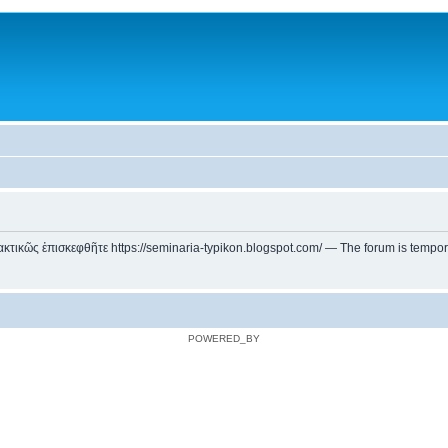
ικῶς ἐπισκεφθῆτε https://seminaria-typikon.blogspot.com/ — The forum is temporarily
POWERED_BY