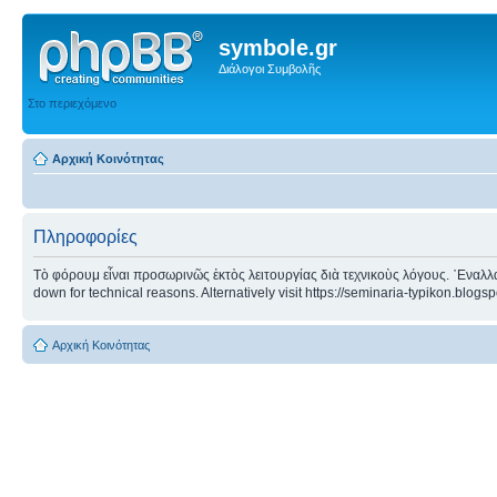
symbole.gr
Διάλογοι Συμβολῆς
Στο περιεχόμενο
Αρχική Κοινότητας
Πληροφορίες
Τὸ φόρουμ εἶναι προσωρινῶς ἐκτὸς λειτουργίας διὰ τεχνικοὺς λόγους. ᾿Εναλλα
down for technical reasons. Alternatively visit https://seminaria-typikon.blogs
Αρχική Κοινότητας