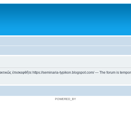
ικῶς ἐπισκεφθῆτε https://seminaria-typikon.blogspot.com/ — The forum is temporarily
POWERED_BY