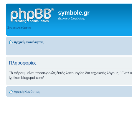
symbole.gr
Διάλογοι Συμβολῆς
Στο περιεχόμενο
Αρχική Κοινότητας
Πληροφορίες
Τὸ φόρουμ εἶναι προσωρινῶς ἐκτὸς λειτουργίας διὰ τεχνικοὺς λόγους. ᾿Εναλλακτ
typikon.blogspot.com/
Αρχική Κοινότητας