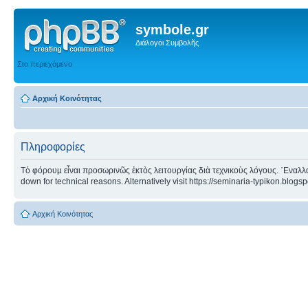
symbole.gr
Διάλογοι Συμβολῆς
Στο περιεχόμενο
Αρχική Κοινότητας
Πληροφορίες
Τὸ φόρουμ εἶναι προσωρινῶς ἐκτὸς λειτουργίας διὰ τεχνικοὺς λόγους. ᾿Εναλλα
down for technical reasons. Alternatively visit https://seminaria-typikon.blogs
Αρχική Κοινότητας