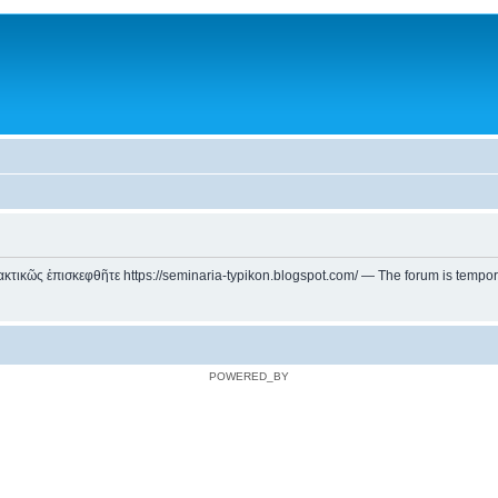
ικῶς ἐπισκεφθῆτε https://seminaria-typikon.blogspot.com/ — The forum is temporarily
POWERED_BY