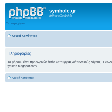
symbole.gr
Διάλογοι Συμβολῆς
Στο περιεχόμενο
Αρχική Κοινότητας
Πληροφορίες
Τὸ φόρουμ εἶναι προσωρινῶς ἐκτὸς λειτουργίας διὰ τεχνικοὺς λόγους. ᾿Εναλλακτ
typikon.blogspot.com/
Αρχική Κοινότητας