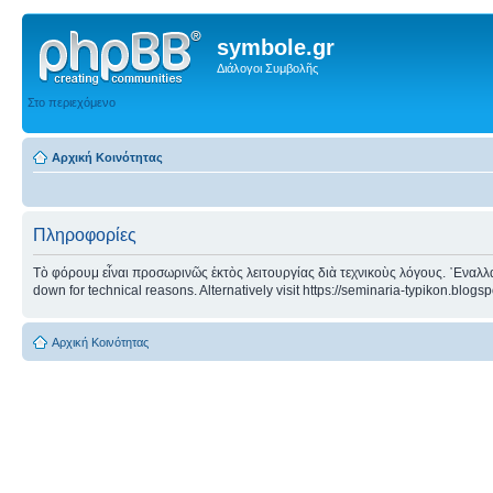
symbole.gr
Διάλογοι Συμβολῆς
Στο περιεχόμενο
Αρχική Κοινότητας
Πληροφορίες
Τὸ φόρουμ εἶναι προσωρινῶς ἐκτὸς λειτουργίας διὰ τεχνικοὺς λόγους. ᾿Εναλλα
down for technical reasons. Alternatively visit https://seminaria-typikon.blogs
Αρχική Κοινότητας