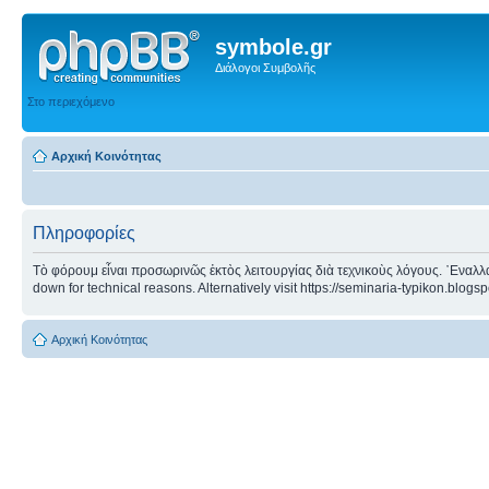
symbole.gr
Διάλογοι Συμβολῆς
Στο περιεχόμενο
Αρχική Κοινότητας
Πληροφορίες
Τὸ φόρουμ εἶναι προσωρινῶς ἐκτὸς λειτουργίας διὰ τεχνικοὺς λόγους. ᾿Εναλλα
down for technical reasons. Alternatively visit https://seminaria-typikon.blogs
Αρχική Κοινότητας