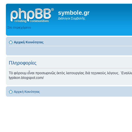
symbole.gr
Διάλογοι Συμβολῆς
Στο περιεχόμενο
Αρχική Κοινότητας
Πληροφορίες
Τὸ φόρουμ εἶναι προσωρινῶς ἐκτὸς λειτουργίας διὰ τεχνικοὺς λόγους. ᾿Εναλλακτ
typikon.blogspot.com/
Αρχική Κοινότητας