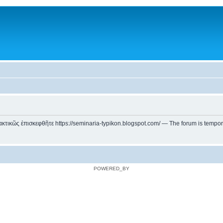
ικῶς ἐπισκεφθῆτε https://seminaria-typikon.blogspot.com/ — The forum is temporarily
POWERED_BY