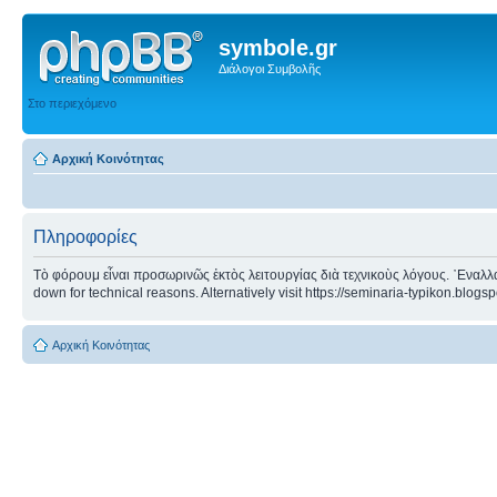
symbole.gr
Διάλογοι Συμβολῆς
Στο περιεχόμενο
Αρχική Κοινότητας
Πληροφορίες
Τὸ φόρουμ εἶναι προσωρινῶς ἐκτὸς λειτουργίας διὰ τεχνικοὺς λόγους. ᾿Εναλλα
down for technical reasons. Alternatively visit https://seminaria-typikon.blogs
Αρχική Κοινότητας