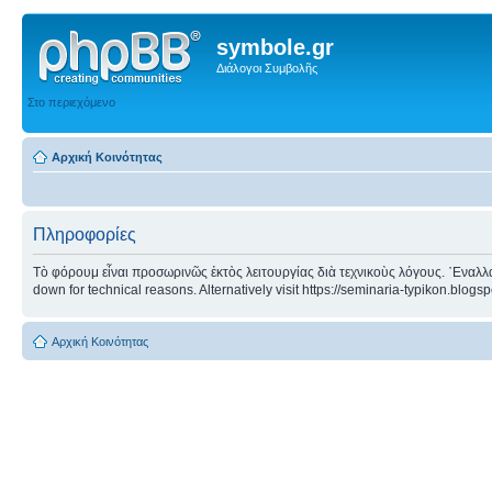
symbole.gr
Διάλογοι Συμβολῆς
Στο περιεχόμενο
Αρχική Κοινότητας
Πληροφορίες
Τὸ φόρουμ εἶναι προσωρινῶς ἐκτὸς λειτουργίας διὰ τεχνικοὺς λόγους. ᾿Εναλλα
down for technical reasons. Alternatively visit https://seminaria-typikon.blogs
Αρχική Κοινότητας