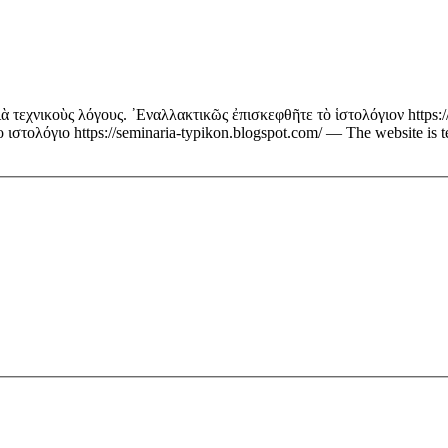
ὰ τεχνικοὺς λόγους. ᾿Εναλλακτικῶς ἐπισκεφθῆτε τὸ ἱστολόγιον https:
στολόγιο https://seminaria-typikon.blogspot.com/ — The website is tem