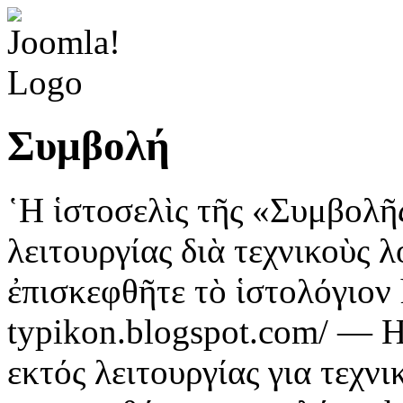
Συμβολή
῾Η ἱστοσελὶς τῆς «Συμβολῆ
λειτουργίας διὰ τεχνικοὺς 
ἐπισκεφθῆτε τὸ ἱστολόγιον h
typikon.blogspot.com/ — Η
εκτός λειτουργίας για τεχν