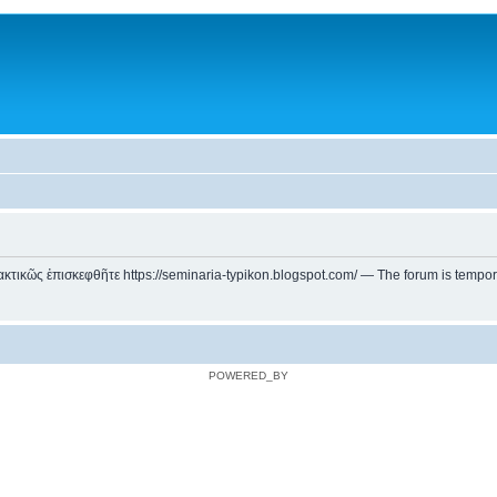
ικῶς ἐπισκεφθῆτε https://seminaria-typikon.blogspot.com/ — The forum is temporarily
POWERED_BY