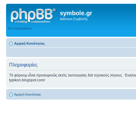
symbole.gr
Διάλογοι Συμβολῆς
Στο περιεχόμενο
Αρχική Κοινότητας
Πληροφορίες
Τὸ φόρουμ εἶναι προσωρινῶς ἐκτὸς λειτουργίας διὰ τεχνικοὺς λόγους. ᾿Εναλλακτ
typikon.blogspot.com/
Αρχική Κοινότητας